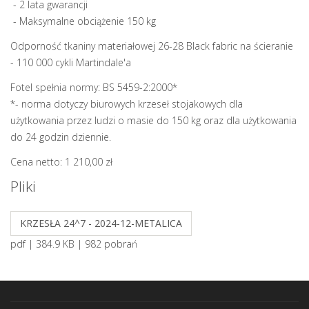
- 2 lata gwarancji
- Maksymalne obciążenie 150 kg
Odporność tkaniny materiałowej 26-28 Black fabric na ścieranie
- 110 000 cykli Martindale'a
Fotel spełnia normy: BS 5459-2:2000*
*- norma dotyczy biurowych krzeseł stojakowych dla
użytkowania przez ludzi o masie do 150 kg oraz dla użytkowania
do 24 godzin dziennie.
Cena netto: 1 210,00 zł
Pliki
KRZESŁA 24^7 - 2024-12-METALICA
pdf | 384.9 KB | 982 pobrań