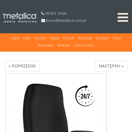
58 351 14 66
Białystok
Bydgoszcz
Gdańsk
Katowice
Kielce
Koszalin
Kraków
Lublin
Łódź
Olsztyn
Opole
Poznań
Rzeszów
Szczecin
Toruń
Warszawa
Wrocław
Zielona Góra
« POPRZEDNI
NASTĘPNY »