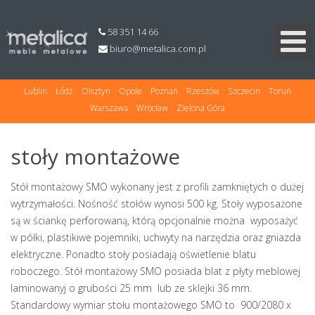
58 351 14 66
Białystok
Bydgoszcz
Gdańsk
Katowice
Kielce
Koszalin
Kraków
Lublin
Łódź
Olsztyn
Opole
Poznań
Rzeszów
Szczecin
Toruń
Warszawa
Wrocław
Zielona Góra
stoły montażowe
Stół montażowy SMO wykonany jest z profili zamkniętych o dużej
wytrzymałości. Nośność stołów wynosi 500 kg. Stoły wyposażone
są w ściankę perforowaną, którą opcjonalnie można wyposażyć
w półki, plastikiwe pojemniki, uchwyty na narzędzia oraz gniazda
elektryczne. Ponadto stoły posiadają oświetlenie blatu
roboczego. Stół montażowy SMO posiada blat z płyty meblowej
laminowanyj o grubości 25 mm lub ze sklejki 36 mm.
Standardowy wymiar stołu montażowego SMO to 900/2080 x