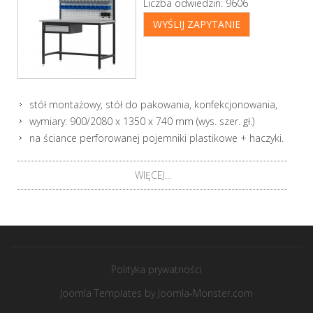
Liczba odwiedzin:
9606
WYŚLIJ ZAPYTANIE
stół montażowy, stół do pakowania, konfekcjonowania,
wymiary: 900/2080 x 1350 x 740 mm (wys. szer. gł.)
na ściance perforowanej pojemniki plastikowe + haczyki.
WIĘCEJ...
Polityka prywatności
Joomla Templates
by Joomla-Monster.com